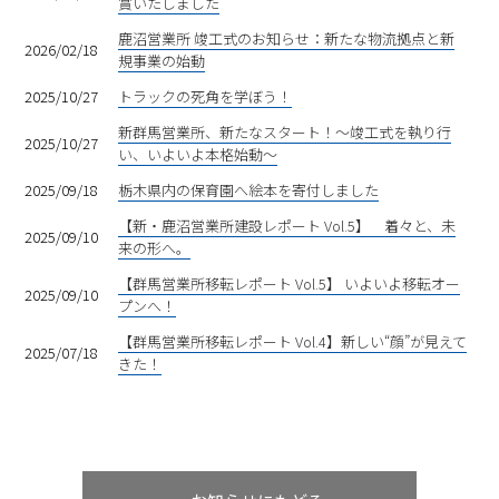
賞いたしました
鹿沼営業所 竣工式のお知らせ：新たな物流拠点と新
2026/02/18
規事業の始動
2025/10/27
トラックの死角を学ぼう！
新群馬営業所、新たなスタート！〜竣工式を執り行
2025/10/27
い、いよいよ本格始動〜
2025/09/18
栃木県内の保育園へ絵本を寄付しました
【新・鹿沼営業所建設レポート Vol.5】 着々と、未
2025/09/10
来の形へ。
【群馬営業所移転レポート Vol.5】 いよいよ移転オー
2025/09/10
プンへ！
【群馬営業所移転レポート Vol.4】新しい“顔”が見えて
2025/07/18
きた！