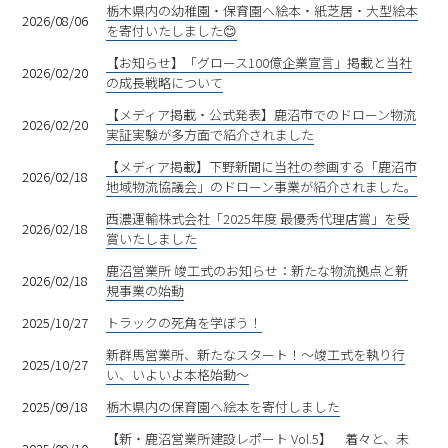
栃木県内の幼稚園・保育園へ絵本・紙芝居・大型絵本
2026/08/06
を寄付いたしました😊
【お知らせ】「グロース100億企業宣言」掲載と当社
2026/02/20
の成長戦略について
【メディア掲載・公式発表】鹿沼市でのドローン物流
2026/02/20
実証実験が多方面で紹介されました
【メディア掲載】下野新聞に当社の参画する「鹿沼市
2026/02/18
地域物流協議会」のドローン事業が紹介されました。
西濃運輸株式会社「2025年度 最優秀代理店賞」を受
2026/02/18
賞いたしました
鹿沼営業所 竣工式のお知らせ：新たな物流拠点と新
2026/02/18
規事業の始動
2025/10/27
トラックの死角を学ぼう！
新群馬営業所、新たなスタート！〜竣工式を執り行
2025/10/27
い、いよいよ本格始動〜
2025/09/18
栃木県内の保育園へ絵本を寄付しました
【新・鹿沼営業所建設レポート Vol.5】 着々と、未