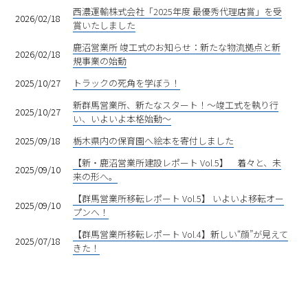
西濃運輸株式会社「2025年度 最優秀代理店賞」を受
2026/02/18
賞いたしました
鹿沼営業所 竣工式のお知らせ：新たな物流拠点と新
2026/02/18
規事業の始動
2025/10/27
トラックの死角を学ぼう！
新群馬営業所、新たなスタート！〜竣工式を執り行
2025/10/27
い、いよいよ本格始動〜
2025/09/18
栃木県内の保育園へ絵本を寄付しました
【新・鹿沼営業所建設レポート Vol.5】 着々と、未
2025/09/10
来の形へ。
【群馬営業所移転レポート Vol.5】 いよいよ移転オー
2025/09/10
プンへ！
【群馬営業所移転レポート Vol.4】新しい“顔”が見えて
2025/07/18
きた！