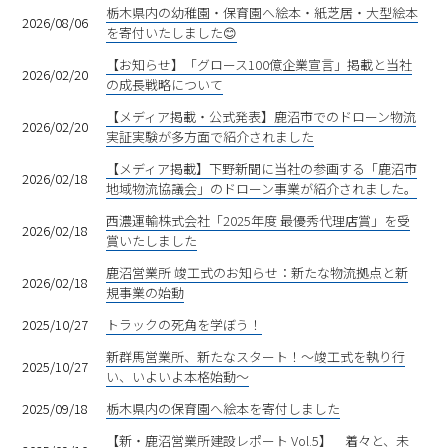
栃木県内の幼稚園・保育園へ絵本・紙芝居・大型絵本
2026/08/06
を寄付いたしました😊
【お知らせ】「グロース100億企業宣言」掲載と当社
2026/02/20
の成長戦略について
【メディア掲載・公式発表】鹿沼市でのドローン物流
2026/02/20
実証実験が多方面で紹介されました
【メディア掲載】下野新聞に当社の参画する「鹿沼市
2026/02/18
地域物流協議会」のドローン事業が紹介されました。
西濃運輸株式会社「2025年度 最優秀代理店賞」を受
2026/02/18
賞いたしました
鹿沼営業所 竣工式のお知らせ：新たな物流拠点と新
2026/02/18
規事業の始動
2025/10/27
トラックの死角を学ぼう！
新群馬営業所、新たなスタート！〜竣工式を執り行
2025/10/27
い、いよいよ本格始動〜
2025/09/18
栃木県内の保育園へ絵本を寄付しました
【新・鹿沼営業所建設レポート Vol.5】 着々と、未