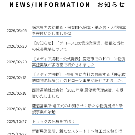
NEWS/INFORMATION
お知らせ
栃木県内の幼稚園・保育園へ絵本・紙芝居・大型絵本
2026/08/06
を寄付いたしました😊
【お知らせ】「グロース100億企業宣言」掲載と当社
2026/02/20
の成長戦略について
【メディア掲載・公式発表】鹿沼市でのドローン物流
2026/02/20
実証実験が多方面で紹介されました
【メディア掲載】下野新聞に当社の参画する「鹿沼市
2026/02/18
地域物流協議会」のドローン事業が紹介されました。
西濃運輸株式会社「2025年度 最優秀代理店賞」を受
2026/02/18
賞いたしました
鹿沼営業所 竣工式のお知らせ：新たな物流拠点と新
2026/02/18
規事業の始動
2025/10/27
トラックの死角を学ぼう！
新群馬営業所、新たなスタート！〜竣工式を執り行
2025/10/27